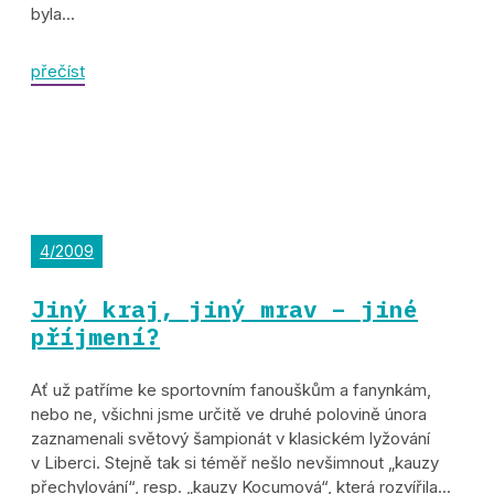
byla...
přečíst
4/2009
Jiný kraj, jiný mrav – jiné
příjmení?
Ať už patříme ke sportovním fanouškům a fanynkám,
nebo ne, všichni jsme určitě ve druhé polovině února
zaznamenali světový šampionát v klasickém lyžování
v Liberci. Stejně tak si téměř nešlo nevšimnout „kauzy
přechylování“, resp. „kauzy Kocumová“, která rozvířila...