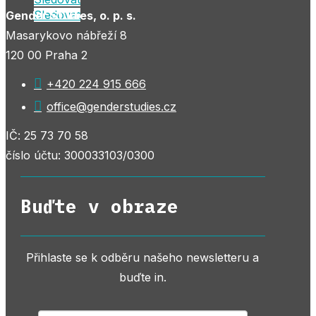
Sledovat
Gender Studies, o. p. s.
Masarykovo nábřeží 8
120 00 Praha 2

+420 224 915 666

office@genderstudies.cz
IČ: 25 73 70 58
číslo účtu: 300033103/0300
Buďte v obraze
Přihlaste se k odběru našeho newsletteru a
buďte in.